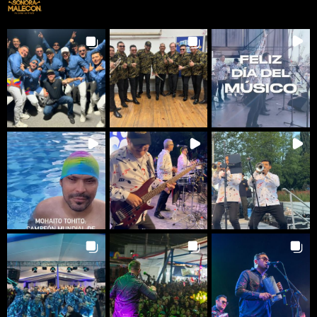
@
sonoramalecon