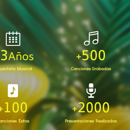
33
500
Años
+
ayectoria Musical
Canciones Grabadas
100
2000
+
+
anciones Éxitos
Presentaciones Realizadas