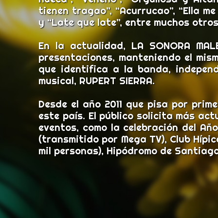
tienen tragao”, “Acurrucao”, “Ella me
y “Late que late”, entre muchos otros
En la actualidad, LA SONORA MALE
presentaciones, manteniendo el mism
que identifica a la banda, independ
musical, RUPERT SIERRA.
Desde el año 2011 que pisa por pri
este país. El público solicita más a
eventos, como la celebración del Año
(transmitido por Mega TV), Club Hípi
mil personas), Hipódromo de Santiago