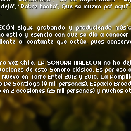
 dejó”, “Pobre tonto”, Que se mueva pa’ aquí”,
.
CÓN sigue grabando y produciendo músic
o estilo y esencia con que se dio a conocer 
iente al cantante que actúe, pues conserva
mera vez Chile, LA SONORA MALECON no ha dej
ctuaciones de esta Sonora clásica. Es por eso
 Nuevo en Torre Entel 2012 y 2016, La Pampil
co De Santiago (9 mil personas), Espacio Bro
 en 2 ocasiones (25 mil personas) y muchos o