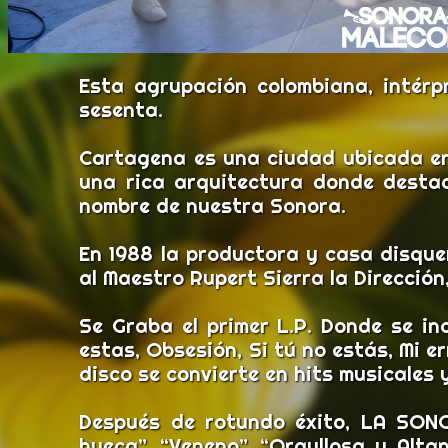
Esta agrupación colombiana, intérp
sesenta.
Cartagena es una ciudad ubicada en 
una rica arquitectura donde destac
nombre de nuestra Sonora.
En 1988 la productora y casa disqu
al Maestro Rupert Sierra la Dirección
Se Graba el primer L.P. Donde se inc
estas, Obsesión, Si tú no estás, Mi e
disco se convierte en hits musicales 
Después de rotundo éxito, LA SON
hueca”, “Veneno”, “Orgullosa y Alta