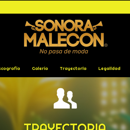
scografía
Galería
Trayectoria
Legalidad
TRAYECTORIA