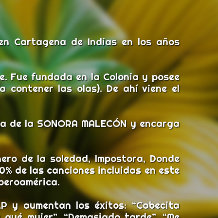
 en Cartagena de Indias en los años
e. Fue fundada en la Colonia y posee
contener las olas). De ahí viene el
tica de la SONORA MALECÓN y encarga
onero de la soledad, Impostora, Donde
00% de las canciones incluidas en este
Iberoamérica.
 y aumentan los éxitos: “Cabecita
y qué mujer”, “Demasiado tarde”, “Me