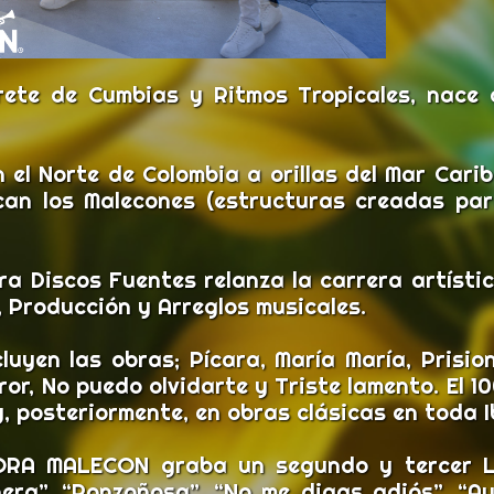
rete de Cumbias y Ritmos Tropicales, nace
el Norte de Colombia a orillas del Mar Carib
an los Malecones (estructuras creadas para 
era Discos Fuentes relanza la carrera artís
, Producción y Arreglos musicales.
luyen las obras; Pícara, María María, Prisi
rror, No puedo olvidarte y Triste lamento. El 1
y, posteriormente, en obras clásicas en toda 
ORA MALECON graba un segundo y tercer LP
nera”, “Ponzoñosa”, “No me digas adiós”, “A